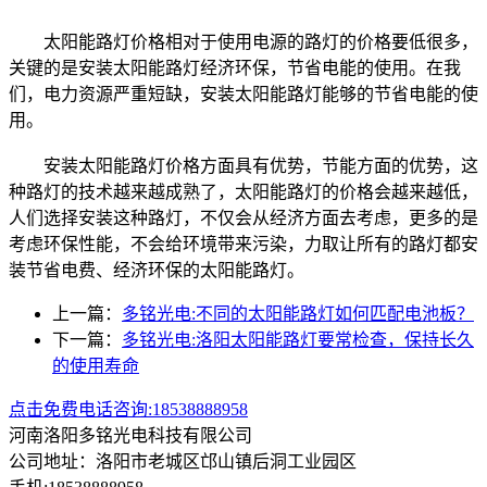
太阳能路灯价格相对于使用电源的路灯的价格要低很多，
关键的是安装太阳能路灯经济环保，节省电能的使用。在我
们，电力资源严重短缺，安装太阳能路灯能够的节省电能的使
用。
安装太阳能路灯价格方面具有优势，节能方面的优势，这
种路灯的技术越来越成熟了，太阳能路灯的价格会越来越低，
人们选择安装这种路灯，不仅会从经济方面去考虑，更多的是
考虑环保性能，不会给环境带来污染，力取让所有的路灯都安
装节省电费、经济环保的太阳能路灯。
上一篇：
多铭光电:不同的太阳能路灯如何匹配电池板？
下一篇：
多铭光电:洛阳太阳能路灯要常检查，保持长久
的使用寿命
点击免费电话咨询:18538888958
河南洛阳多铭光电科技有限公司
公司地址：洛阳市老城区邙山镇后洞工业园区