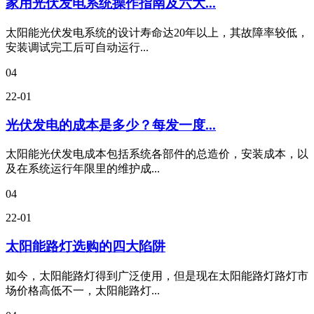
家用光伏发电系统操作指南及六大...
太阳能光伏发电系统的设计寿命达20年以上，其故障率较低，
安装调试完工后可自动运行...
04
22-01
光伏发电的成本是多少？每发一度...
太阳能光伏发电成本包括系统各部件的总造价，安装成本，以
及在系统运行年限里的维护成...
04
22-01
太阳能路灯选购的四大陷阱
如今，太阳能路灯得到广泛使用，但是现在太阳能路灯路灯市
场价格高低不一，太阳能路灯...