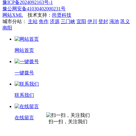
豫ICP备2024092163号-1
豫公网安备41030402000231号
网站XML
技术支持：
尚贤科技
城市分站：
主站
焦作
济源
三门峡
宜阳
伊川
登封
渑池
巩义
南阳
网站首页
一键拨号
联系我们
在线留言
扫一扫，关注我们