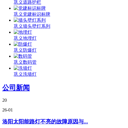
巩义道路护栏
巩义党建标识标牌
巩义墙头壁灯系列
巩义地埋灯
巩义防爆灯
巩义数码管
巩义洗墙灯
公司新闻
20
26-01
洛阳太阳能路灯不亮的故障原因与...