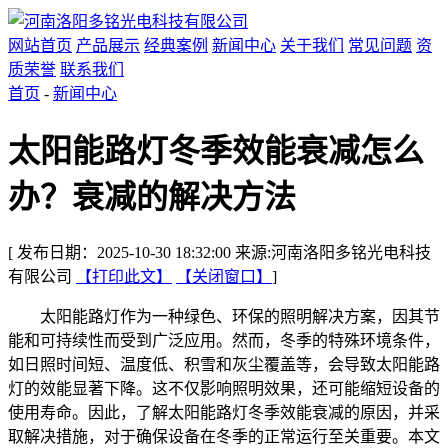
网站首页
产品展示
经典案例
新闻中心
关于我们
常见问题
资
质荣誉
联系我们
首页
-
新闻中心
太阳能路灯冬季效能衰减怎么
办？衰减的解决方法
[ 发布日期：2025-10-30 18:32:00 来源:河南洛阳多铭光电科技
有限公司
【打印此文】
【关闭窗口】
]
太阳能路灯作为一种绿色、环保的照明解决方案，因其节
能和可持续性而受到广泛应用。然而，冬季的特殊环境条件，
如日照时间短、温度低、积雪和灰尘覆盖等，会导致太阳能路
灯的效能显著下降。这不仅影响照明效果，还可能缩短设备的
使用寿命。因此，了解太阳能路灯冬季效能衰减的原因，并采
取解决措施，对于确保设备在冬季的正常运行至关重要。本文