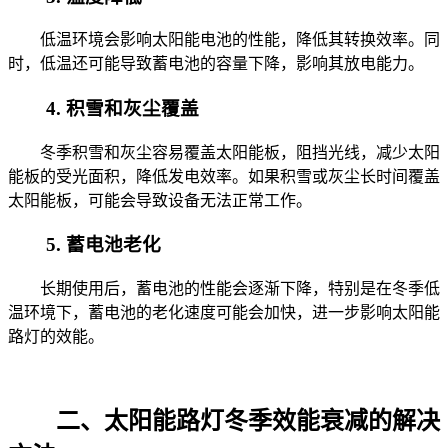
低温环境会影响太阳能电池的性能，降低其转换效率。同
时，低温还可能导致蓄电池的容量下降，影响其放电能力。
4. 积雪和灰尘覆盖
冬季积雪和灰尘容易覆盖太阳能板，阻挡光线，减少太阳
能板的受光面积，降低发电效率。如果积雪或灰尘长时间覆盖
太阳能板，可能会导致设备无法正常工作。
5. 蓄电池老化
长期使用后，蓄电池的性能会逐渐下降，特别是在冬季低
温环境下，蓄电池的老化速度可能会加快，进一步影响太阳能
路灯的效能。
二、太阳能路灯冬季效能衰减的解决