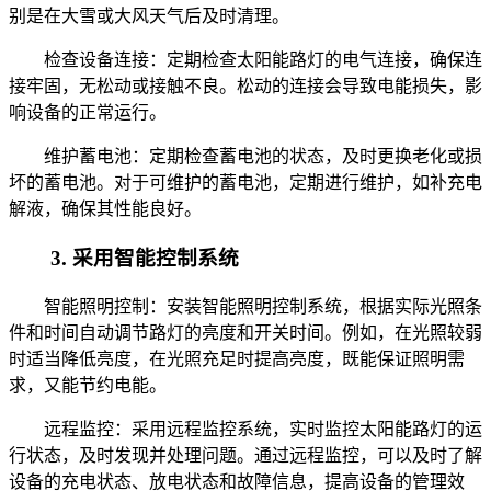
别是在大雪或大风天气后及时清理。
检查设备连接：定期检查太阳能路灯的电气连接，确保连
接牢固，无松动或接触不良。松动的连接会导致电能损失，影
响设备的正常运行。
维护蓄电池：定期检查蓄电池的状态，及时更换老化或损
坏的蓄电池。对于可维护的蓄电池，定期进行维护，如补充电
解液，确保其性能良好。
3. 采用智能控制系统
智能照明控制：安装智能照明控制系统，根据实际光照条
件和时间自动调节路灯的亮度和开关时间。例如，在光照较弱
时适当降低亮度，在光照充足时提高亮度，既能保证照明需
求，又能节约电能。
远程监控：采用远程监控系统，实时监控太阳能路灯的运
行状态，及时发现并处理问题。通过远程监控，可以及时了解
设备的充电状态、放电状态和故障信息，提高设备的管理效