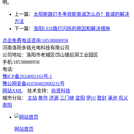
明。
上一篇：
太阳能路灯冬季效能衰减怎么办？衰减的解决
方法
下一篇：
洛阳LED路灯闪烁的原因和解决措施
点击免费电话咨询:18538888958
河南洛阳多铭光电科技有限公司
公司地址：洛阳市老城区邙山镇后洞工业园区
手机:18538888958
电话:
豫ICP备2024092163号-1
豫公网安备41030402000231号
网站XML
技术支持：
尚贤科技
城市分站：
主站
焦作
济源
三门峡
宜阳
伊川
登封
渑池
巩义
南阳
网站首页