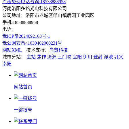
点击免费电话咨询:18538888958
河南洛阳多铭光电科技有限公司
公司地址：洛阳市老城区邙山镇后洞工业园区
手机:18538888958
电话:
豫ICP备2024092163号-1
豫公网安备41030402000231号
网站XML
技术支持：
尚贤科技
城市分站：
主站
焦作
济源
三门峡
宜阳
伊川
登封
渑池
巩义
南阳
网站首页
一键拨号