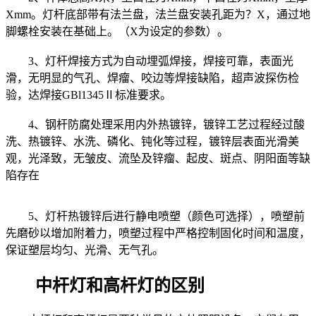
Xmm。‎灯杆底部带有法兰盘，‎法兰盘安装孔距为？X，‎通过地
脚螺栓安装在基础上。（‎X为设定的参数）。
3、‎灯杆焊接方式为自动埋弧焊接，‎焊接可靠，‎表面光
滑，‎无明显的气孔、‎焊瘤、‎咬边等焊接缺陷，‎超声波探伤检
验，‎达焊接GBl1345Ⅱ标准要求。
4、‎钢杆防腐处理采用内外热镀锌，‎镀锌工艺过程经过酸
洗、‎热镀锌、水洗、‎磷化、‎钝化等过程，‎镀锌层表面光滑美
观，光‎泽致，无皱皮、‎流坠及锌瘤、‎起皮、‎斑点、‎阴阳面等缺
陷存在
5、‎灯杆热镀锌后进行静电喷塑（颜色可选择），‎喷塑前
先磨砂以增加附着力，‎喷塑过程中严格控制固化时间和温度‎，
保证塑层均匀、‎光滑、‎无气孔。
中杆灯和高杆灯的区别