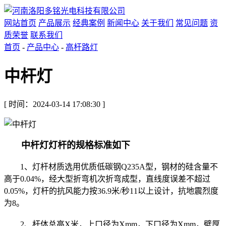
网站首页
产品展示
经典案例
新闻中心
关于我们
常见问题
资
质荣誉
联系我们
首页
-
产品中心
-
高杆路灯
中杆灯
[ 时间：2024-03-14 17:08:30 ]
中杆灯灯杆的规格标准如下
1‎、灯杆材质选用优质低碳钢Q235A型，‎钢材的硅含量不
高于0.04%，‎经大型折弯机次折弯成型，‎直线度误差不超过
0.05%，‎灯杆的抗风能力按36.9米/秒11以上设计，‎抗地震烈度
为8。
2、‎杆体总高X米，‎上口径为Xmm，‎下口径为Xmm，‎壁厚