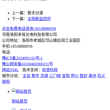
上一篇：暂无记录
下一篇：
太阳能监控杆
点击免费电话咨询:18538888958
河南洛阳多铭光电科技有限公司
公司地址：洛阳市老城区邙山镇后洞工业园区
手机:18538888958
电话:
豫ICP备2024092163号-1
豫公网安备41030402000231号
网站XML
技术支持：
尚贤科技
城市分站：
主站
焦作
济源
三门峡
宜阳
伊川
登封
渑池
巩义
南阳
网站首页