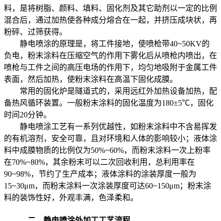
料，是将树脂、颜料、填料、固化剂及其它助剂以一定的比例
混合后，通过加热使各种成分熔合在一起，并挤压成块状，再
粉碎、过筛获得。
静电喷涂的原理是，将工件接地，使喷枪带40~50KV的
负电，粉末涂料在压缩空气的作用下雾化后从喷枪内喷出，在
喷枪与工件之间的高压电场的作用下，均匀地吸附于金属工件
表面，然后加热，使粉末涂料在高温下固化成膜。
常用的固化炉是隧道式的，采用远红外加热设备加热，配
备热风循环装置。一般粉末涂料的固化温度为180±5℃，固化
时间20分钟。
静电喷涂工艺有一系列优越性，如粉末涂料中不含易挥发
的有机溶剂，安全可靠，且对环境和人体的影响较小；液体涂
料中成膜物质的比例仅为50%~60%，而粉末涂料一次上粉率
在70%~80%，其余粉末可以二次回收利用，总利用率在
90~98%，节约了生产成本；液体涂料的涂装厚度一般为
15~30μm，而粉末涂料一次涂装厚度可达60~150μm；粉末涂
料的装饰性好，外观丰满，色泽柔和。
二、
静电喷涂外加工
工艺流程