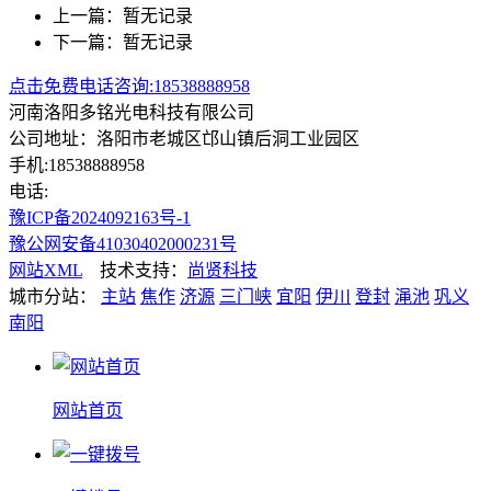
上一篇：暂无记录
下一篇：暂无记录
点击免费电话咨询:18538888958
河南洛阳多铭光电科技有限公司
公司地址：洛阳市老城区邙山镇后洞工业园区
手机:18538888958
电话:
豫ICP备2024092163号-1
豫公网安备41030402000231号
网站XML
技术支持：
尚贤科技
城市分站：
主站
焦作
济源
三门峡
宜阳
伊川
登封
渑池
巩义
南阳
网站首页