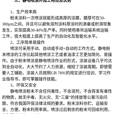
三、
静电喷涂外加工
特点及优势
1、生产效率高
粉末涂料一次喷涂就能形成高厚的涂膜，膜厚可在50-
300μm之间，并且可以避免溶剂涂料厚涂时的滴垂或积滞现象
发生，实现提高30-40%生产率。同时使用悬吊运输系统运输
工件，很大程度上提高了生产的自动化及智能化水平。
2、工序简单易操作
喷涂可采用手动、自动或手动+自动的工作方式。静电粉
末喷涂的工序比起其他喷涂工艺或者油漆工艺更加简化、易操
作。由于粉末喷涂是静电喷涂作业的形式，涂装设备几乎可达
到全自动化，大大节约了人力资源，缩短了涂装周期。即使需
要人工辅助，涂装人员按照GB 7691的规定进行培训、学习作
业指导书，即可掌握操作技能。
3、环保又安全
静电喷涂粉末不含任何毒性，不含溶剂，不含挥发有毒性
的物质，故无中毒、无火灾、无“三废”的排放等公害污染问
题，符合我国环保法律法规的要求。粉末涂料存贮、运输安
全、方便。粉末利用率高，喷涂过后剩余的粉末可回收利用，