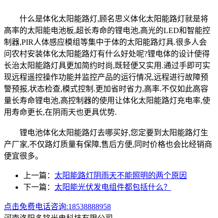
什么是体化太阳能路灯,顾名思义体化太阳能路灯就是将
高率的太阳能电池板,超长寿命的锂电池,高光的LED和智能控
制器,PIR人体感应模组等集中于体的太阳能路灯具.很多人会
问农村安装体化太阳能路灯有什么好处呢?锂电体的设计使得
长治太阳能路灯具更加简约时尚,既轻便又实用.通过手即可实
现远程遥控操作功能并监控产品的运行情况,远程进行故障预
警预报,状态检查,模式控制.更加省时省力,高率.不仅如此高容
量长寿命锂电池,高控制器的使用让体化太阳能路灯充电率,使
用寿命更长,在阴雨天也更具优势.
锂电池体化太阳能路灯去哪买好,您定要到太阳能路灯生
产厂家,不仅路灯质量有保障,售后方便,同时价格也会比经销商
便宜很多。
上一篇：
太阳能路灯阴雨天不能照明的两个原因
下一篇：
太阳能光伏发电组件都包括什么？
点击免费电话咨询:18538888958