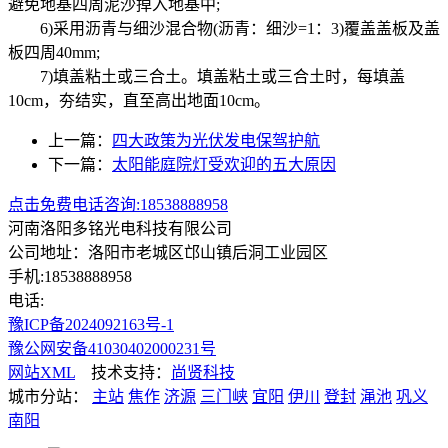
避免地基四周泥沙掉入地基中;
6)采用沥青与细沙混合物(沥青：细沙=1：3)覆盖盖板及盖
板四周40mm;
7)填盖粘土或三合土。填盖粘土或三合土时，每填盖
10cm，夯结实，直至高出地面10cm。
上一篇：
四大政策为光伏发电保驾护航
下一篇：
太阳能庭院灯受欢迎的五大原因
点击免费电话咨询:18538888958
河南洛阳多铭光电科技有限公司
公司地址：洛阳市老城区邙山镇后洞工业园区
手机:18538888958
电话:
豫ICP备2024092163号-1
豫公网安备41030402000231号
网站XML
技术支持：
尚贤科技
城市分站：
主站
焦作
济源
三门峡
宜阳
伊川
登封
渑池
巩义
南阳