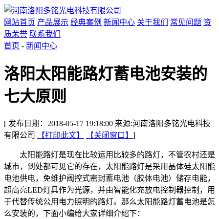
网站首页
产品展示
经典案例
新闻中心
关于我们
常见问题
资
质荣誉
联系我们
首页
-
新闻中心
洛阳太阳能路灯蓄电池安装的
七大原则
[ 发布日期：2018-05-17 19:18:00 来源:河南洛阳多铭光电科技
有限公司
【打印此文】
【关闭窗口】
]
太阳能路灯是现在比较运用比较多的路灯，不管农村还是
城市，到处都可见它的存在，太阳能路灯是采用晶体硅太阳能
电池供电，免维护阀控式密封蓄电池（胶体电池）储存电能，
超高亮LED灯具作为光源，并由智能化充放电控制器控制，用
于代替传统公用电力照明的路灯。那么太阳能路灯蓄电池是怎
么安装的，下面小编给大家详细介绍下：