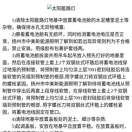
1)清除太阳能路灯地基中放置蓄电池舱的水泥槽里泥土等
杂物，确保排水孔无异物堵塞;
2)察看蓄电池舱有无损坏，同时检测蓄电池电压是否正
常，扬州市中美新能源照明了解到如若出现异常则判为不合格
品，禁止安装。用缘胶布包裹护套线两。
3)将蓄电池舱拆装并用吊车起吊放入预先打好的地基里
面，然后在连接软管上套上2个双钢丝式环箍后将蓄电池线穿
过地笼的预制管，将预制管上均匀涂上层7091密封硅胶后将连
接软管的另插到预制管的根部,用字螺丝刀将双钢丝式环箍上
的螺栓紧固。扬州市中美新能源照明了解到待将蓄电池线从预
制管中穿出后再套上段穿线软管，在穿线软管上套上2个双钢
丝式环箍，将预制管上均匀涂上层7091密封硅胶后将穿线软管
插到预制管的根部, 用字螺丝刀将双钢丝式环箍上的螺栓紧
固，将蓄电池线固定在管口。
4)清除地基中放置盖板处的泥土、细沙等杂质;
5)起调盖板，安放在地基中且放置平稳。在放置盖板时，