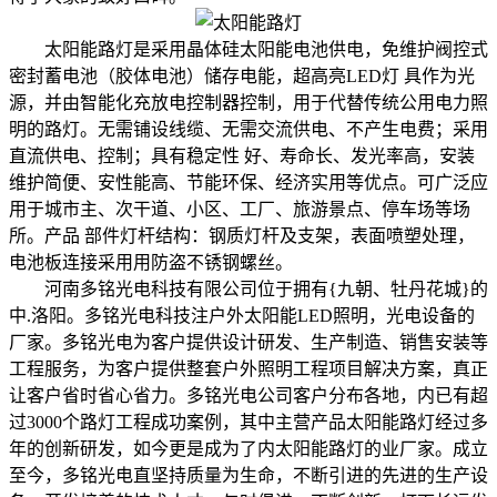
太阳能路灯是采用晶体硅太阳能电池供电，免维护阀控式
密封蓄电池（胶体电池）储存电能，超高亮LED灯 具作为光
源，并由智能化充放电控制器控制，用于代替传统公用电力照
明的路灯。无需铺设线缆、无需交流供电、不产生电费；采用
直流供电、控制；具有稳定性 好、寿命长、发光率高，安装
维护简便、安性能高、节能环保、经济实用等优点。可广泛应
用于城市主、次干道、小区、工厂、旅游景点、停车场等场
所。产品 部件灯杆结构：钢质灯杆及支架，表面喷塑处理，
电池板连接采用用防盗不锈钢螺丝。
河南多铭光电科技有限公司位于拥有{九朝、牡丹花城}的
中.洛阳。多铭光电科技注户外太阳能LED照明，光电设备的
厂家。多铭光电为客户提供设计研发、生产制造、销售安装等
工程服务，为客户提供整套户外照明工程项目解决方案，真正
让客户省时省心省力。多铭光电公司客户分布各地，内已有超
过3000个路灯工程成功案例，其中主营产品太阳能路灯经过多
年的创新研发，如今更是成为了内太阳能路灯的业厂家。成立
至今，多铭光电直坚持质量为生命，不断引进的先进的生产设