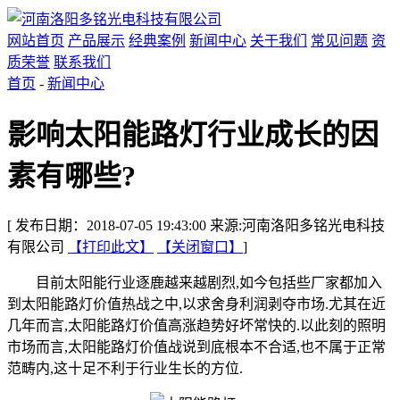
网站首页
产品展示
经典案例
新闻中心
关于我们
常见问题
资
质荣誉
联系我们
首页
-
新闻中心
影响太阳能路灯行业成长的因
素有哪些?
[ 发布日期：2018-07-05 19:43:00 来源:河南洛阳多铭光电科技
有限公司
【打印此文】
【关闭窗口】
]
目前太阳能行业逐鹿越来越剧烈,如今包括些厂家都加入
到太阳能路灯价值热战之中,以求舍身利润剥夺市场.尤其在近
几年而言,太阳能路灯价值高涨趋势好坏常快的.以此刻的照明
市场而言,太阳能路灯价值战说到底根本不合适,也不属于正常
范畴内,这十足不利于行业生长的方位.