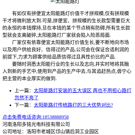
有如仅有拼便宜太阳能路灯价值干才拼规模,仅有拼规模
干才将微利放大到.可是,拼便宜、拼规模的生长款型需要巨大
的永恒的本钱撑持,旦在本钱的某个节点稍有防碍,所有生长款
型就会支离破碎,太阳能路灯厂家就会陷入险恶局面.
厂家仅有依靠便宜太阳能路灯价值生长,要不断地向市场
以及用户供给良好、信得过的产品,公司会在保证合适利润的
前提下,力求为顾客供给品质信得过且具性价比的产品.
要随时洞悉太阳能行业的生长以及志向,并实时地将其融
入到新的手艺中,使用到产品的生产中去,与其追赶热点,毋宁心
把主营的本业厚实的做到.
上一篇：
太阳能路灯安装的五大误区 再也不用担心路灯
忽然不亮了
下一篇：
太阳能路灯传统路灯的三大优势对比?
点击免费电话咨询:18538888958
河南洛阳多铭光电科技有限公司
公司地址：洛阳市老城区邙山镇后洞工业园区