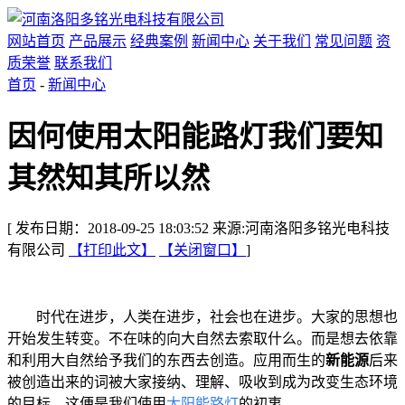
网站首页
产品展示
经典案例
新闻中心
关于我们
常见问题
资
质荣誉
联系我们
首页
-
新闻中心
因何使用太阳能路灯我们要知
其然知其所以然
[ 发布日期：2018-09-25 18:03:52 来源:河南洛阳多铭光电科技
有限公司
【打印此文】
【关闭窗口】
]
时代在进步，人类在进步，社会也在进步。大家的思想也
开始发生转变。不在味的向大自然去索取什么。而是想去依靠
和利用大自然给予我们的东西去创造。应用而生的
新能源
后来
被创造出来的词被大家接纳、理解、吸收到成为改变生态环境
的目标。这便是我们使用
太阳能路灯
的初衷。