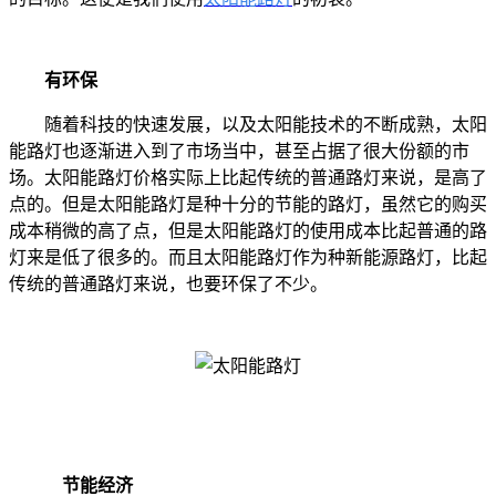
有环保
随着科技的快速发展，以及太阳能技术的不断成熟，太阳
能路灯也逐渐进入到了市场当中，甚至占据了很大份额的市
场。太阳能路灯价格实际上比起传统的普通路灯来说，是高了
点的。但是太阳能路灯是种十分的节能的路灯，虽然它的购买
成本稍微的高了点，但是太阳能路灯的使用成本比起普通的路
灯来是低了很多的。而且太阳能路灯作为种新能源路灯，比起
传统的普通路灯来说，也要环保了不少。
节能经济