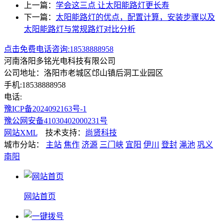
上一篇：
学会这三点 让太阳能路灯更长寿
下一篇：
太阳能路灯的优点，配置计算，安装步骤以及
太阳能路灯与常规路灯对比分析
点击免费电话咨询:18538888958
河南洛阳多铭光电科技有限公司
公司地址：洛阳市老城区邙山镇后洞工业园区
手机:18538888958
电话:
豫ICP备2024092163号-1
豫公网安备41030402000231号
网站XML
技术支持：
尚贤科技
城市分站：
主站
焦作
济源
三门峡
宜阳
伊川
登封
渑池
巩义
南阳
网站首页