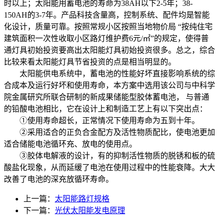
时以上；太阳能用蓄电池的寿命为38AH以下2-5年；38-
150AH的3-7年。产品科技含量高，控制系统、配件均是智能
化设计，质量可靠。按照常规小区按照当地物价局 “按纯住宅
建筑面积一次性收取小区路灯维护费6元/㎡”的规定，使得普
通灯具初始投资要高出太阳能灯具初始投资很多。总之，综合
比较来看太阳能灯具节省投资的点是相当明显的。
太阳能供电系统中，蓄电池的性能好坏直接影响系统的综
合成本及运行好坏和使用寿命，本方案中选用该公司与中科学
院金属研究所联合研制的新成果储能型胶体蓄电池， 与普通
的铅酸电池相比，它在设计上和制造工艺上有以下突出点：
①使用寿命超长，正常情况下使用寿命为五到十年。
②采用适合的正负合金配方及活性物质配比，使电池更加
适合储能电池循环充、放电的使用点。
③胶体电解液的设计，有的抑制活性物质的脱锈和板的硫
酸盐化现象，从而延缓了电池在使用过程中的性能衰降。大大
改善了电池的深充放循环寿命。
上一篇：
太阳能路灯规格
下一篇：
光伏太阳能发电原理