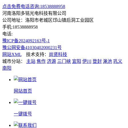
点击免费电话咨询:18538888958
河南洛阳多铭光电科技有限公司
公司地址：洛阳市老城区邙山镇后洞工业园区
手机:18538888958
电话:
豫ICP备2024092163号-1
豫公网安备41030402000231号
网站XML
技术支持：
尚贤科技
城市分站：
主站
焦作
济源
三门峡
宜阳
伊川
登封
渑池
巩义
南阳
网站首页
一键拨号