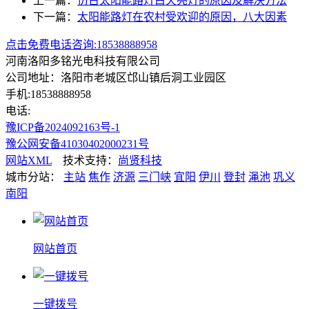
上一篇：
仿古太阳能路灯白天亮灯的原因及解决方法
下一篇：
太阳能路灯在农村受欢迎的原因，八大因素
点击免费电话咨询:18538888958
河南洛阳多铭光电科技有限公司
公司地址：洛阳市老城区邙山镇后洞工业园区
手机:18538888958
电话:
豫ICP备2024092163号-1
豫公网安备41030402000231号
网站XML
技术支持：
尚贤科技
城市分站：
主站
焦作
济源
三门峡
宜阳
伊川
登封
渑池
巩义
南阳
网站首页
一键拨号