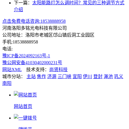
下一篇：
太阳能路灯怎么调时间？常见的三种调节方式
介绍
点击免费电话咨询:18538888958
河南洛阳多铭光电科技有限公司
公司地址：洛阳市老城区邙山镇后洞工业园区
手机:18538888958
电话:
豫ICP备2024092163号-1
豫公网安备41030402000231号
网站XML
技术支持：
尚贤科技
城市分站：
主站
焦作
济源
三门峡
宜阳
伊川
登封
渑池
巩义
南阳
网站首页