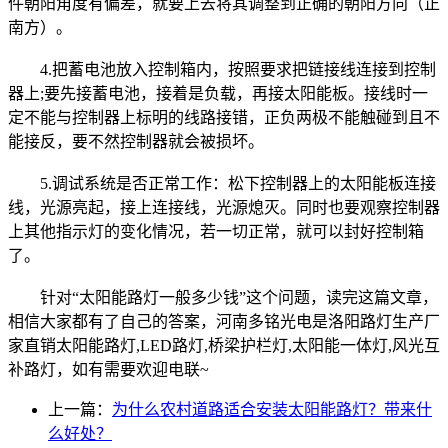
件朝阳角度有偏差，就要上去将其调整到正确的朝阳方向（正
南方）。
4.把蓄电池放入控制箱内，按照要求把链接线连接到控制
器上;要先接蓄电池，接着是负载，再接太阳能板。接线时一
定不能与控制器上标明的线路接错，正负两极不能触碰到且不
能接反，要不然控制器就会被损坏。
5.调试系统是否正常工作：松下控制器上的太阳能板连接
线，光源亮起，接上连接线，光源熄灭。同时也要观察控制器
上其他指示灯的变化情况，若一切正常，就可以封好控制箱
了。
针对“太阳能路灯一般多少钱”这个问题，读完这篇文章，
相信大家都有了自己的答案，河南多铭光电是洛阳路灯生产厂
家直销太阳能路灯,LED路灯,桥梁护栏灯,太阳能一体灯,风光互
补路灯，如有需要欢迎电联~
上一篇：
为什么农村道路适合安装太阳能路灯？带来什
么好处？