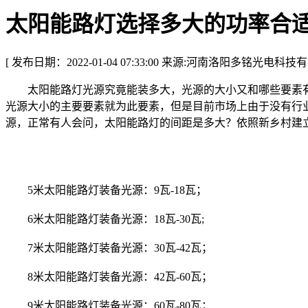
太阳能路灯选择多大的功率合
[ 发布日期：2022-01-04 07:33:00 来源:河南洛阳多铭光电科
太阳能路灯光源究竟能装多大，光源的大小又和哪些要素有
光源大小的主要要素就为此要素，但是目前市场上由于没有行
源，正常有人会问，太阳能路灯的间距是多大？依照新乡村建
5米太阳能路灯装备光源：9瓦-18瓦；
6米太阳能路灯装备光源：18瓦-30瓦;
7米太阳能路灯装备光源：30瓦-42瓦；
8米太阳能路灯装备光源：42瓦-60瓦；
9米太阳能路灯装备光源：60瓦-80瓦；