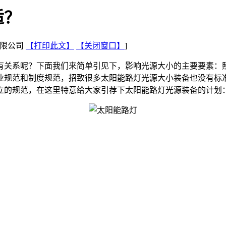
适？
技有限公司
【打印此文】
【关闭窗口】
]
关系呢？下面我们来简单引见下，影响光源大小的主要要素：照
业规范和制度规范，招致很多太阳能路灯光源大小装备也没有标
立的规范，在这里特意给大家引荐下太阳能路灯光源装备的计划