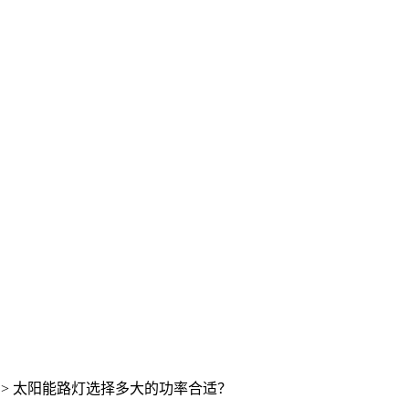
> 太阳能路灯选择多大的功率合适？