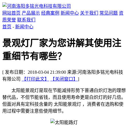
网站首页
产品展示
经典案例
新闻中心
关于我们
常见问题
资
质荣誉
联系我们
首页
-
新闻中心
景观灯厂家为您讲解其使用注
重细节有哪些？
[ 发布日期：2018-03-04 21:39:00 来源:河南洛阳多铭光电科技
有限公司
【打印此文】
【关闭窗口】
]
太阳能景观灯是现在节能减排形势下普通白炽灯泡的理想
替代品，不但节能省钱，而且使用寿命更是白炽灯的好几倍。
但面对具有定科技含量的 太阳能景观灯 ，消费者在选购和使
用过程中需要注意些使用细节。