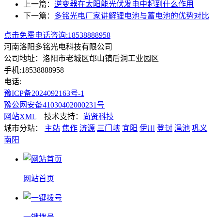
上一篇：
逆变器在太阳能光伏发电中起到什么作用
下一篇：
多铭光电厂家讲解锂电池与蓄电池的优势对比
点击免费电话咨询:18538888958
河南洛阳多铭光电科技有限公司
公司地址：洛阳市老城区邙山镇后洞工业园区
手机:18538888958
电话:
豫ICP备2024092163号-1
豫公网安备41030402000231号
网站XML
技术支持：
尚贤科技
城市分站：
主站
焦作
济源
三门峡
宜阳
伊川
登封
渑池
巩义
南阳
网站首页