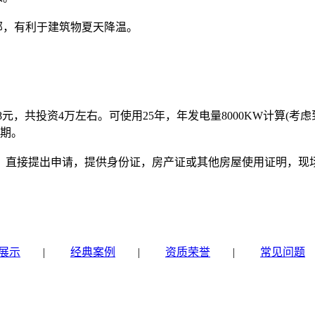
部，有利于建筑物夏天降温。
共投资4万左右。可使用25年，年发电量8000KW计算(考虑
益期。
接提出申请，提供身份证，房产证或其他房屋使用证明，现场勘查
展示
|
经典案例
|
资质荣誉
|
常见问题