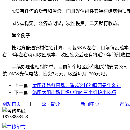
4.没有任何的噪音和污染，而且光伏组件安装在建筑物顶
5.收益稳定，经济益明显，次性投资，二天就有收益。
举个例子:
按北方普通农村住宅计算，可装5KW左右，目前每瓦成本8元，
右，6年左右就可收回成本，收回投资后还有将近20年的纯收
手续办理也相对简单，目前每个地区都有相关的安装公司，直
装10KW光伏电站；投资7万元，收益每月1300元吧。
上一篇：
太阳能路灯闪烁，造成这样的原因是什么？
下一篇：
洛阳太阳能路灯锂电池的三个维护小技巧
网站首页
|
公司简介
|
新闻中心
|
产品
18538888958