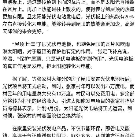
电池板上，通过热传道到下面的瓦片上，而不是太阳光直接照
在瓦片上。再加上热能是往上散发的，使得传导到屋顶的热量
更加有限。旦太阳能光伏电站发电后，光伏板上的热能有20%
左右直接转化为电能，能够转导到屋顶的热能会更加少，高温
天降温的果会更好。”
“屋顶上‘盖’了层光伏电池板，也避免屋顶的瓦片风吹雨
淋太阳晒，对于屋顶的保护也有定的作用。”张定飞补充说，
降温、“保护”屋顶，只是光伏电池板的“副作用”，光伏电池板
的真正作用是发电，把太阳能转化为电能。
据了解，等张家村大部分的房子屋顶安置光伏电池板后，
光伏项目将正式启动，到时，张家村年可以发出25万度电，而
村民年的用电量总共只有10万度。村民可以免费用电，多余部
分将转为村里的经济收入。引进太阳能发电项目的张家村指导
员冯德林表示，计划9月份，太阳能光伏电站将正式运营，到
时候，张家村的村容面貌也会焕然新。
在家里安装光伏发电产品，不仅节能环保，即省电又能
钱，高温天气还能送你片阴凉，好处多多，从到地方还有种种