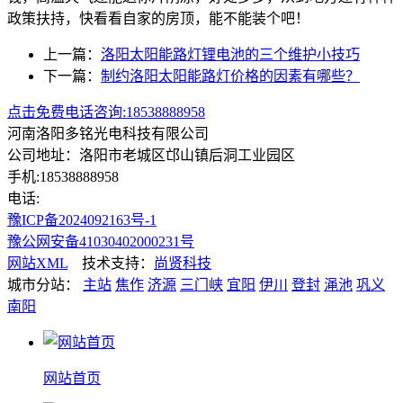
政策扶持，快看看自家的房顶，能不能装个吧！
上一篇：
洛阳太阳能路灯锂电池的三个维护小技巧
下一篇：
制约洛阳太阳能路灯价格的因素有哪些？
点击免费电话咨询:18538888958
河南洛阳多铭光电科技有限公司
公司地址：洛阳市老城区邙山镇后洞工业园区
手机:18538888958
电话:
豫ICP备2024092163号-1
豫公网安备41030402000231号
网站XML
技术支持：
尚贤科技
城市分站：
主站
焦作
济源
三门峡
宜阳
伊川
登封
渑池
巩义
南阳
网站首页