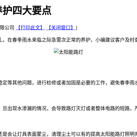
养护四大要点
技有限公司
【打印此文】
【关闭窗口】
]
，在春季雨水来临之际急需次正常的养护，小编建议客户及时查
定等其他问题，进行检修或者加固是必要的工作，避免春季雨
旦出现水渗漏的情况，会导致路灯灭灯或者整体电路的短路，
是会让灯具表面蒙尘，清理尘土可以有的提高太阳能路灯照明