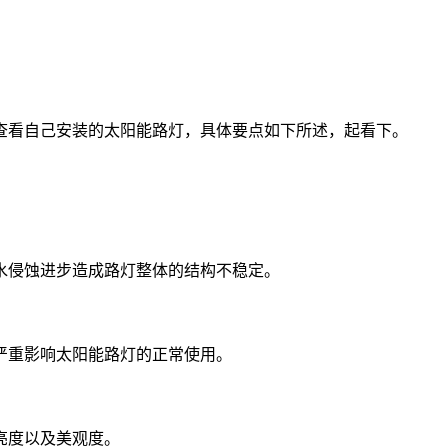
看自己安装的太阳能路灯，具体要点如下所述，起看下。
水侵蚀进步造成路灯整体的结构不稳定。
严重影响太阳能路灯的正常使用。
亮度以及美观度。