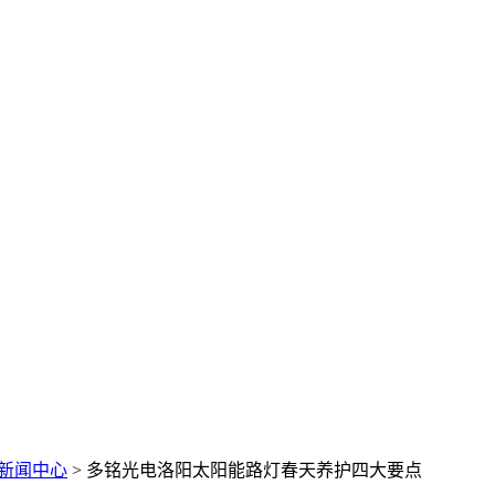
新闻中心
> 多铭光电洛阳太阳能路灯春天养护四大要点