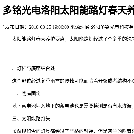
多铭光电洛阳太阳能路灯春天
[ 发布日期：2018-03-25 19:06:00 来源:河南洛阳多铭光电科
太阳能路灯春天养护要点，太阳能路灯经过了个冬季的洗礼
、灯杆与底座结合处
这个部位经过冬季雨雪的侵蚀可能面临着开裂或者结构不稳
二、底座固定
地下蓄电池埋入地下的蓄电池也是需要检测是否有水渗漏，
三、太阳能路灯头
虽然现如今的灯具都经过了严格的封装，但是灰尘的附着还