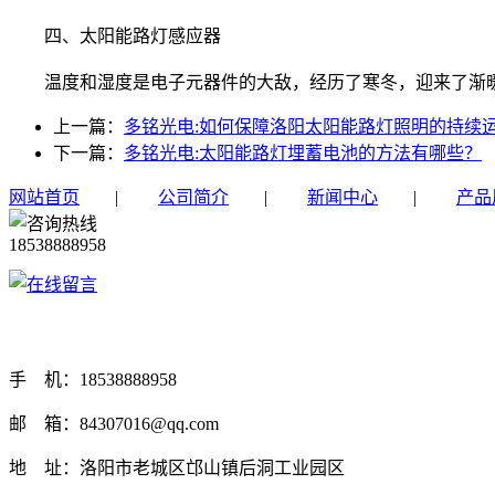
四、太阳能路灯感应器
温度和湿度是电子元器件的大敌，经历了寒冬，迎来了渐暖
上一篇：
多铭光电:如何保障洛阳太阳能路灯照明的持续
下一篇：
多铭光电:太阳能路灯埋蓄电池的方法有哪些？
网站首页
|
公司简介
|
新闻中心
|
产品
18538888958
河南洛阳多铭光电科技有限公司
手 机：18538888958
邮 箱：84307016@qq.com
地 址：洛阳市老城区邙山镇后洞工业园区