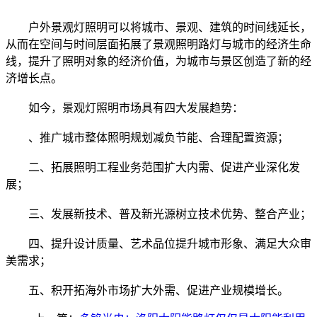
户外景观灯照明可以将城市、景观、建筑的时间线延长，
从而在空间与时间层面拓展了景观照明路灯与城市的经济生命
线，提升了照明对象的经济价值，为城市与景区创造了新的经
济增长点。
如今，景观灯照明市场具有四大发展趋势：
、推广城市整体照明规划减负节能、合理配置资源；
二、拓展照明工程业务范围扩大内需、促进产业深化发
展；
三、发展新技术、普及新光源树立技术优势、整合产业；
四、提升设计质量、艺术品位提升城市形象、满足大众审
美需求；
五、积开拓海外市场扩大外需、促进产业规模增长。