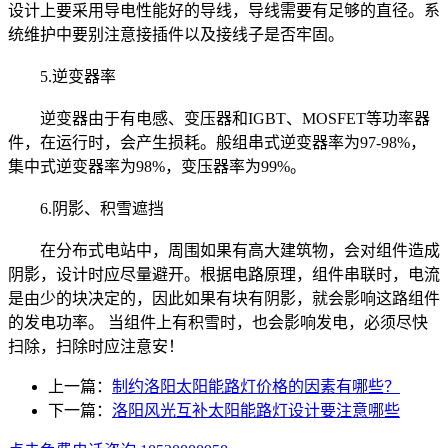
设计上要采用导电性能好的导线，导线需要有足够的直径。系
统维护中要别注意接插件以及接线子是否牢固。
5.逆变器率
逆变器由于有电感、变压器和IGBT、MOSFET等功率器
件，在运行时，会产生损耗。般组串式逆变器率为97-98%，
集中式逆变器率为98%，变压器率为99%。
6.阴影、积雪遮挡
在分布式电站中，周围如果有高大建筑物，会对组件造成
阴影，设计时应尽量避开。根据电路原理，组件串联时，电流
是由少的块决定的，因此如果有块有阴影，就会影响这路组件
的发电功率。 当组件上有积雪时，也会影响发电，必须尽快
扫除，扫除时应注意安！
上一篇：
制约洛阳太阳能路灯价格的因素有哪些？
下一篇：
洛阳风光互补太阳能路灯设计要注意哪些