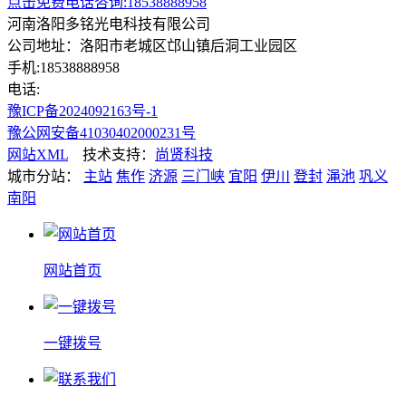
点击免费电话咨询:18538888958
河南洛阳多铭光电科技有限公司
公司地址：洛阳市老城区邙山镇后洞工业园区
手机:18538888958
电话:
豫ICP备2024092163号-1
豫公网安备41030402000231号
网站XML
技术支持：
尚贤科技
城市分站：
主站
焦作
济源
三门峡
宜阳
伊川
登封
渑池
巩义
南阳
网站首页
一键拨号