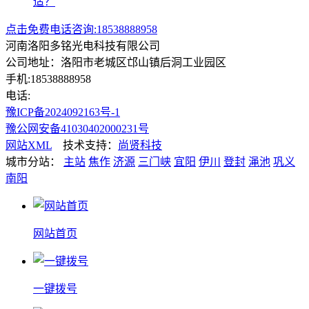
适？
点击免费电话咨询:18538888958
河南洛阳多铭光电科技有限公司
公司地址：洛阳市老城区邙山镇后洞工业园区
手机:18538888958
电话:
豫ICP备2024092163号-1
豫公网安备41030402000231号
网站XML
技术支持：
尚贤科技
城市分站：
主站
焦作
济源
三门峡
宜阳
伊川
登封
渑池
巩义
南阳
网站首页
一键拨号