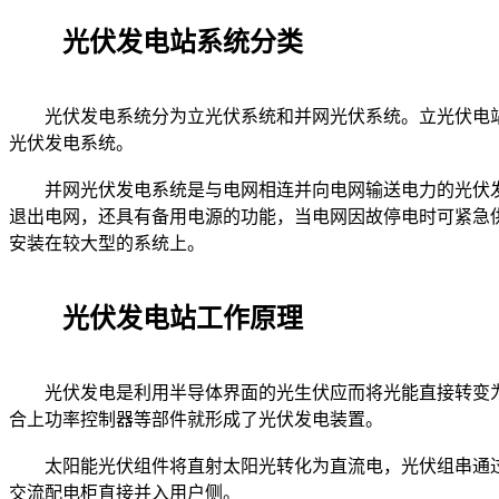
光伏发电站
系统分类
光伏发电系统分为立光伏系统和并网光伏系统。立光伏电站
光伏发电系统。
并网光伏发电系统是与电网相连并向电网输送电力的光伏发
退出电网，还具有备用电源的功能，当电网因故停电时可紧急
安装在较大型的系统上。
光伏发电站工作原理
光伏发电是利用半导体界面的光生伏应而将光能直接转变为
合上功率控制器等部件就形成了光伏发电装置。
太阳能光伏组件将直射太阳光转化为直流电，光伏组串通过
交流配电柜直接并入用户侧。