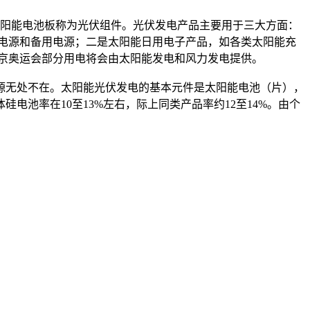
的太阳能电池板称为光伏组件。光伏发电产品主要用于三大方面：
电源和备用电源；二是太阳能日用电子产品，如各类太阳能充
北京奥运会部分用电将会由太阳能发电和风力发电提供。
无处不在。太阳能光伏发电的基本元件是太阳能电池（片），
池率在10至13%左右，际上同类产品率约12至14%。由个