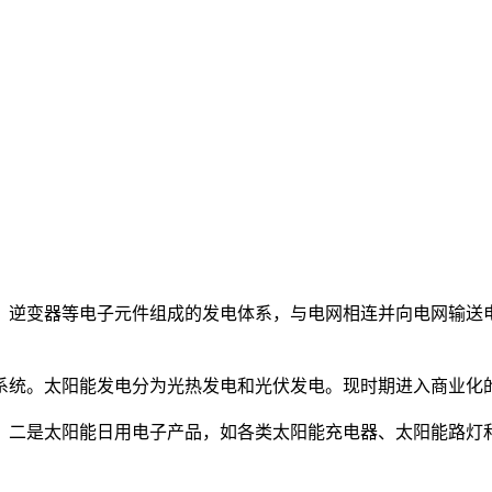
逆变器等电子元件组成的发电体系，与电网相连并向电网输送电
统。太阳能发电分为光热发电和光伏发电。现时期进入商业化的
二是太阳能日用电子产品，如各类太阳能充电器、太阳能路灯和