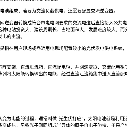
电池组成，若要为交流负载供电，还需要配置交流逆变器。
逆变器转换成符合市电电网要求的交流电这后直接接入公共电
这种电站投资大、建设周期长、占地面积大，发展难度较大。而
发电的主流。
指在用户现场或靠近用电现场配置较小的光伏发电供电系统，
阵支架、直流汇流箱、直流配电柜、并网逆变器、交流配电柜等
阵列将太阳能转换输出的电能，经过直流汇流箱集中送入直流配
为电能的过程，通常叫做“光生伏打应”，太阳电池就是利用这
些变成热，另些光子则同组成半导体的原子价电子碰撞，于是产生