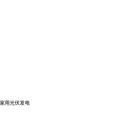
 家用光伏发电