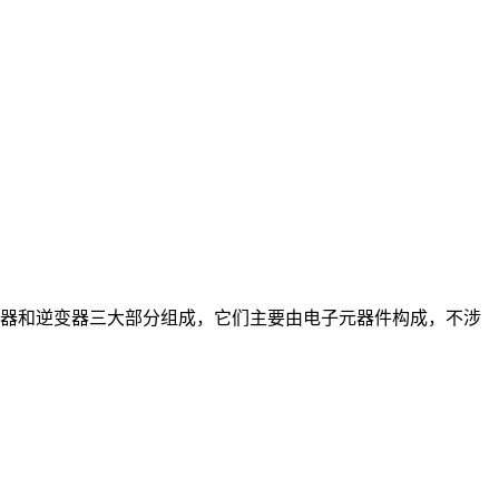
器和逆变器三大部分组成，它们主要由电子元器件构成，不涉