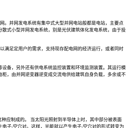
网。并网发电系统有集中式大型并网电站般都是电站，主要点
分散式小型并网发电系统，别是光伏建筑体化发电系统，由于投
以满足定用户的需求，支持现存配电网的经济运行，或者同时
设备，另外还有供电系统监控装置和环境监测装置。其运行模
电柜，由并网逆变器逆变成交流电供给建筑自身负载，多余或不
种应制成的。 当太阳光照射到半导体上时，其中部分被表面
电子-空穴对。这样，光能就以产生电子-空穴对的形式转变为