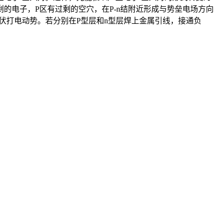
剩的电子，P区有过剩的空穴，在P-n结附近形成与势垒电场方向
生伏打电动势。若分别在P型层和n型层焊上金属引线，接通负