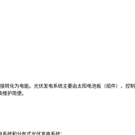
转化为电能。光伏发电系统主要由太阳电池板（组件）、控制
装维护简便。
系统和分布式光伏发电系统：