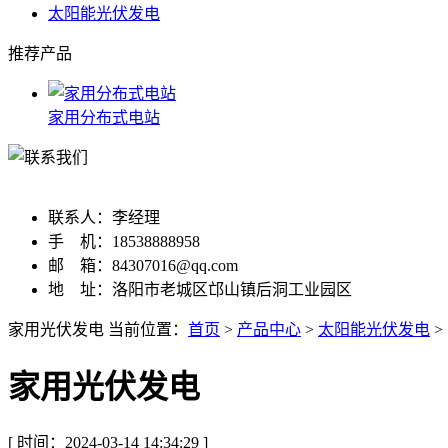
太阳能光伏发电
推荐产品
家用分布式电站
河南洛阳多铭光电科技有限公司
联系人：李经理
手 机：18538888958
邮 箱：84307016@qq.com
地 址：洛阳市老城区邙山镇后洞工业园区
家用光伏发电
当前位置：
首页
>
产品中心
>
太阳能光伏发电
>
家用光伏发电
[ 时间：2024-03-14 14:34:29 ]