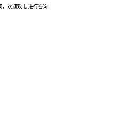
，欢迎致电 进行咨询！