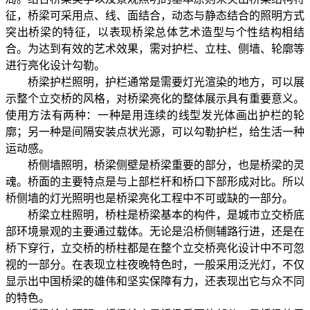
征，桥梁可采用点、线、面结合，动态与静态结合的照明方式
突出桥梁的特征，以表现桥梁总体艺术造型与个性结构相结
合。为达到有效的艺术效果，需对护栏、立柱、侧墙、轮廓等
进行亮化设计勾勒。
桥梁护栏照明，护栏通常是需要灯光渲染的地方，可以展
示整个立交桥的风格，对桥梁亮化的整体展示具有重要意义。
使用方法有两种：一种是用连续的线型发光体画出护栏的轮
廓；另一种是间隔安装点状光源，可以勾勒护栏，给生活一种
运动感。
桥侧墙照明，桥梁侧壁是桥梁重要的部分，也是桥梁的灵
魂。桥面的主要特点是与上部栏杆和桥口下部形成对比。所以
桥侧墙的灯光照明也是桥梁亮化工程中不可或缺的一部分。
桥梁立柱照明，桥柱是桥梁基本的构件，是城市立交桥底
部环境景观的主要通过载体。无论是沿桥侧辅路行进，还是在
桥下穿行，立交桥的桥柱都是在整个立交桥亮化设计中不可忽
视的一部分。在表现立柱夜晚特色时，一般采用泛光灯，不仅
显示出中国桥梁的雄伟和坚实保障有力，还表现出它与众不同
的特色。