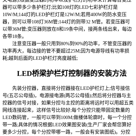
器可以带多少条护栏灯;比如108灯的LED七彩护栏灯是
10W/M;144灯的LED护栏灯是12W/M;若用400W的防水变压
器，则可以带108灯36M管;144灯的则带32 M管。若变压器可
以带36M管;变压器则放在8和19条中间，接两条线出来，每边
各带18条。
注意变压器一般只用到80%到90%的功率，不管变压器的
功率再大，每边接的管不要超过25M;因为电源导线有功率损
耗;越到后面的LED护栏灯亮度越低;
LED桥梁护栏灯控制器的安装方法
先装分控器，直接将分控器接在LED护栏灯上;信号接信
号(五芯公母插)，电源接电源(两芯公母插);然后将分控器与主
控器的信号对接，如果分控与主控的距离将远时可以用超五类
网线连接起来，这样信号比较好;每个分控只能带固定数量的
LED数码管，一般可以带到100M;做楼体轮廓时，每一个分控
带一路;具体的情况根据LED效果图安装(生产厂家会帮您算好
要多少分控，每个分控带哪一路，一般会有安装图纸)。分控