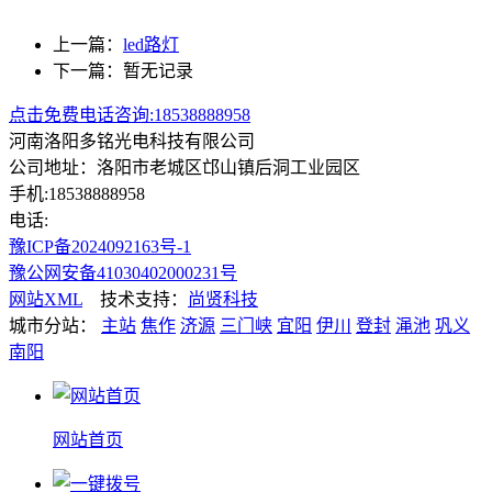
上一篇：
led路灯
下一篇：暂无记录
点击免费电话咨询:18538888958
河南洛阳多铭光电科技有限公司
公司地址：洛阳市老城区邙山镇后洞工业园区
手机:18538888958
电话:
豫ICP备2024092163号-1
豫公网安备41030402000231号
网站XML
技术支持：
尚贤科技
城市分站：
主站
焦作
济源
三门峡
宜阳
伊川
登封
渑池
巩义
南阳
网站首页