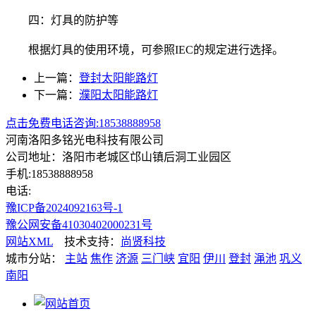
四：灯具的防护等
根据灯具的使用环境，可参照IEC的规定进行选择。
上一篇：
登封太阳能路灯
下一篇：
濮阳太阳能路灯
点击免费电话咨询:18538888958
河南洛阳多铭光电科技有限公司
公司地址：洛阳市老城区邙山镇后洞工业园区
手机:18538888958
电话:
豫ICP备2024092163号-1
豫公网安备41030402000231号
网站XML
技术支持：
尚贤科技
城市分站：
主站
焦作
济源
三门峡
宜阳
伊川
登封
渑池
巩义
南阳